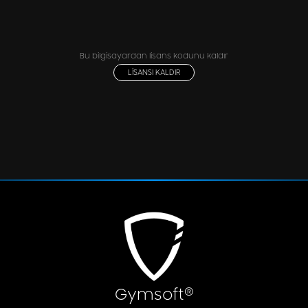
Bu bilgisayardan lisans kodunu kaldır
LİSANSI KALDIR
®
Gymsoft