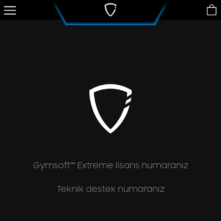
Yazılım
Turnike
Akıllı Dolap Kilidi
Dönüşüm!
Fiyatlar
SSS
Müşteri Hizmetleri
YÖNET
Gymsoft™ Extreme lisans numaranız
Teknik destek numaranız