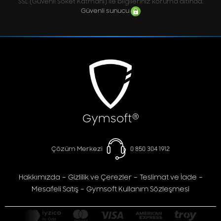
SSL (Güvenli Soket Katmanı) ile bilgileriniz koruma altında.
Güvenli sunucu
®
Gymsoft
Çözüm Merkezi
0 850 304 1912
-
-
-
Hakkımızda
Gizlilik ve Çerezler
Teslimat ve İade
-
Mesafeli Satış
Gymsoft Kullanım Sözleşmesi