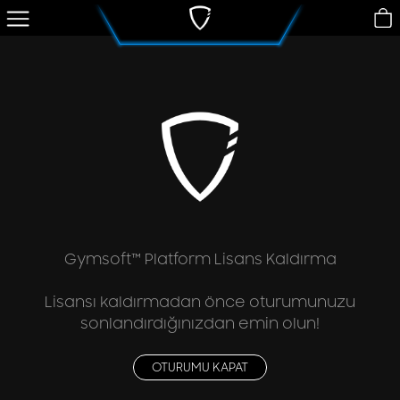
Yazılım
Turnike
Akıllı Dolap Kilidi
Dönüşüm!
Fiyatlar
SSS
Müşteri Hizmetleri
YÖNET
Gymsoft™ Platform Lisans Kaldırma
Lisansı kaldırmadan önce oturumunuzu
sonlandırdığınızdan emin olun!
OTURUMU KAPAT